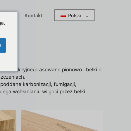
Polski
abryka
Kontakt
ge.
e
i konstrukcyjne/prasowane pionowo i belki o
zczeniach.
ddane karbonizacji, fumigacji,
ega wchłanianiu wilgoci przez belki