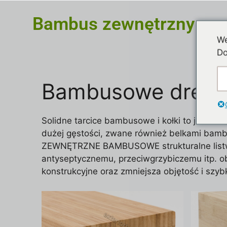
Bambus zewnętrzny
We
Do
Bambusowe drewno
Solidne tarcice bambusowe i kołki to jeden z
dużej gęstości, zwane również belkami bam
ZEWNĘTRZNE BAMBUSOWE strukturalne listwy 
antyseptycznemu, przeciwgrzybiczemu itp. ob
konstrukcyjne oraz zmniejsza objętość i szy