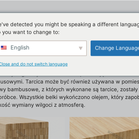
Dom
Produkty
F
've detected you might be speaking a different langua
 you want to change to:
English
Change Languag
 i kołki
Close and do not switch language
 naszych głównych atutów. Belki posiadają 2 różne belk
busowymi. Tarcica może być również używana w pomies
bambusowe, z których wykonane są tarcice, zostały po
róbce. Wszystkie belki wykończono olejem, który zapobi
bkość wymiany wilgoci z atmosferą.