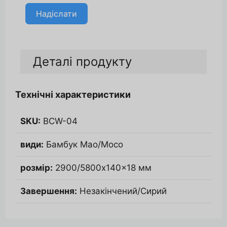
Надіслати
A
l
Деталі продукту
t
e
r
Технічні характеристики
n
a
SKU:
BCW-04
t
i
види:
Бамбук Мао/Мосо
v
e
розмір:
2900/5800x140x18 мм
:
Завершення:
Незакінчений/Сирий