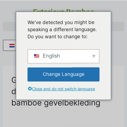
Exterieur Bamboe
We've detected you might be
speaking a different language.
Do you want to change to:
Nederlands
English
Change Language
Gekwalificeerde
Close and do not switch language
decoratieve natuurlijke
bamboe gevelbekleding