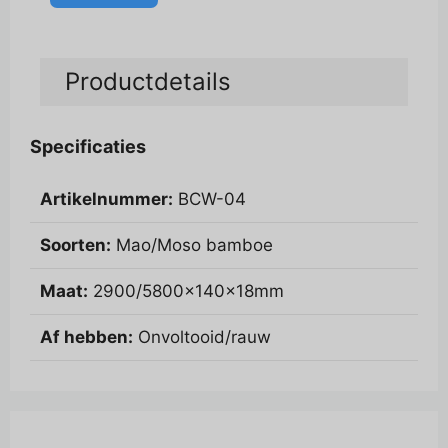
A
l
Productdetails
t
e
r
Specificaties
n
a
Artikelnummer:
BCW-04
t
i
Soorten:
Mao/Moso bamboe
v
e
Maat:
2900/5800x140x18mm
:
Af hebben:
Onvoltooid/rauw