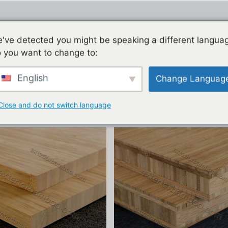
Huis
Producten
F
've detected you might be speaking a different langua
 you want to change to:
English
Change Languag
Close and do not switch language