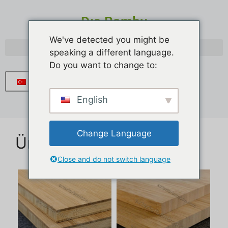
Dış Bambu
We've detected you might be
speaking a different language.
Do you want to change to:
Türkçe
English
Change Language
Ürün:% s
Close and do not switch language