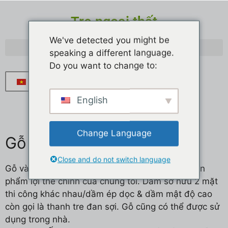
Tre ngoại thất
We've detected you might be
speaking a different language.
Do you want to change to:
Tiếng Việt
English
Change Language
Gỗ tre & chốt
Close and do not switch language
Gỗ và chốt tre chắc chắn là một trong những sản
phẩm lợi thế chính của chúng tôi. Dầm sở hữu 2 mặt
thi công khác nhau/dầm ép dọc & dầm mật độ cao
còn gọi là thanh tre đan sợi. Gỗ cũng có thể được sử
dụng trong nhà.