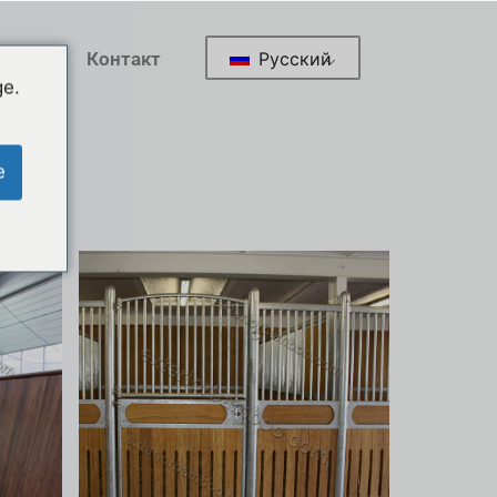
Русский
рика
Контакт
ge.
e