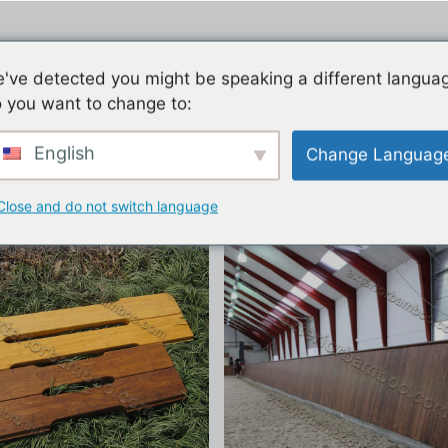
Дом
Товары
Фаб
've detected you might be speaking a different langua
 you want to change to:
English
Change Languag
юшни
Close and do not switch language